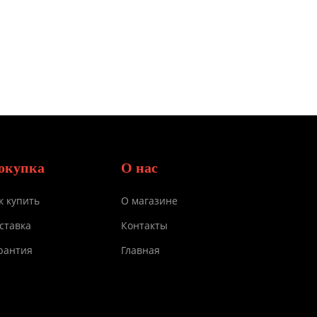
окупка
О нас
к купить
О магазине
ставка
Контакты
рантия
Главная