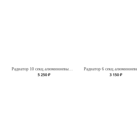
Радиатор 10 секц.алюминиевый ROMMER Optima 500 (RAL9016)
5 250 ₽
3 150 ₽