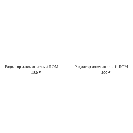
Радиатор алюминиевый ROMMER Profi 500 (AL500-80-80-100) (RAL9016)
Радиатор алюминиевый ROMMER Profi 350 (AL350-80-80-080) (RAL9016)
480 ₽
400 ₽