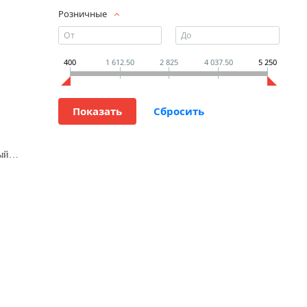
Розничные
400
1 612.50
2 825
4 037.50
5 250
Радиатор 6 секц.алюминиевый ROMMER Optima 500 (RAL9016)