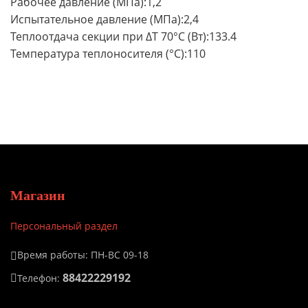
Рабочее давление (МПа):1,2
Испытательное давление (МПа):2,4
Теплоотдача секции при ∆Т 70°С (Вт):133.4
Температура теплоносителя (°С):110
Магазин
Персональный раздел
Время работы: ПН-ВС 09-18
88422229192
Телефон: