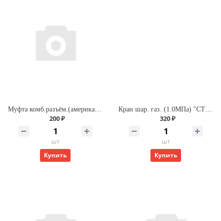
Муфта комб.разъём.(американка) с внутренней резьбой 20х 3/4" (200/25) (Valfex) БЕЛАЯ
Кран шар. газ. (1.0МПа) "СТМ" ДУ-15 г/г (бабочка)
200 ₽
320 ₽
шт
шт
Купить
Купить