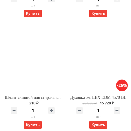
шт
шт
Купить
Купить
-25%
Шланг сливной для стиральной машины L-3,5м Х
Духовка эл. LEX EDM 4570 BL
210 ₽
15 720 ₽
20 950 ₽
шт
шт
Купить
Купить