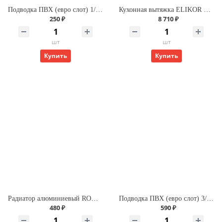
Подводка ПВХ (евро слот) 1/2 г/г 120 для газа
Кухонная вытяжка ELIKOR Интегра GLASS 60 ФРА-Т(нерж/бежевое стекло)
250 ₽
8 710 ₽
шт
шт
Купить
Купить
Радиатор алюминиевый ROMMER Profi 500 (AL500-80-80-100) (RAL9016)
Подводка ПВХ (евро слот) 3/4 г/г 200 для газа
480 ₽
590 ₽