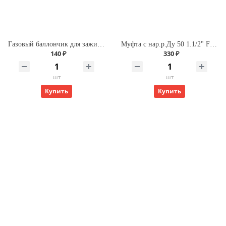
Газовый баллончик для зажиг. 210 мл Premium (Runis)
Муфта с нар.р.Ду 50 1.1/2" FIRAT
140 ₽
330 ₽
шт
шт
Купить
Купить