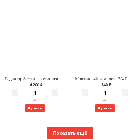
Радиатор 8 секц.алюминиевый ROMMER Optima 500 (RAL9016)
Монтажный комплект 3/4 ROMMER 13 в 1
4 200 ₽
340 ₽
шт
шт
Купить
Купить
Показать ещё