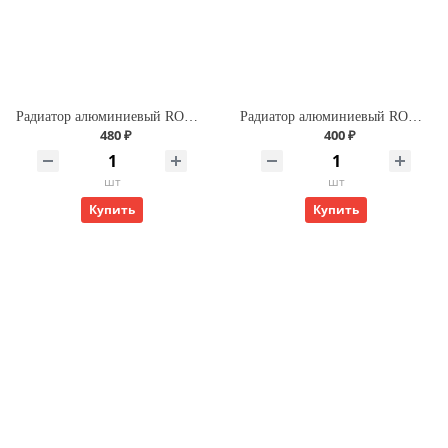
Радиатор алюминиевый ROMMER Profi 500 (AL500-80-80-100) (RAL9016)
Радиатор алюминиевый ROMMER Profi 350 (AL350-80-80-080) (RAL9016)
480 ₽
400 ₽
шт
шт
Купить
Купить