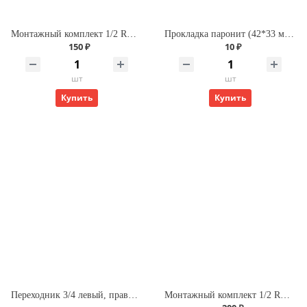
Монтажный комплект 1/2 ROMMER 7 в 1
Прокладка паронит (42*33 мм) 1 1/4" (для алюминиевых радиаторов)
150 ₽
10 ₽
шт
шт
Купить
Купить
Переходник 3/4 левый, правый Mectherm
Монтажный комплект 1/2 ROMMER 11 в 1