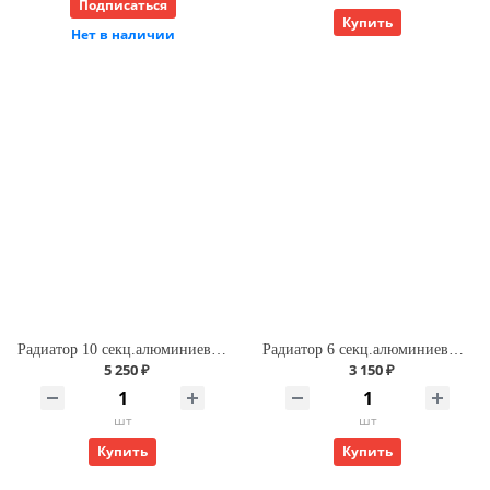
Подписаться
Купить
Нет в наличии
Радиатор 10 секц.алюминиевый ROMMER Optima 500 (RAL9016)
Радиатор 6 секц.алюминиевый ROMMER Optima 500 (RAL9016)
5 250 ₽
3 150 ₽
шт
шт
Купить
Купить