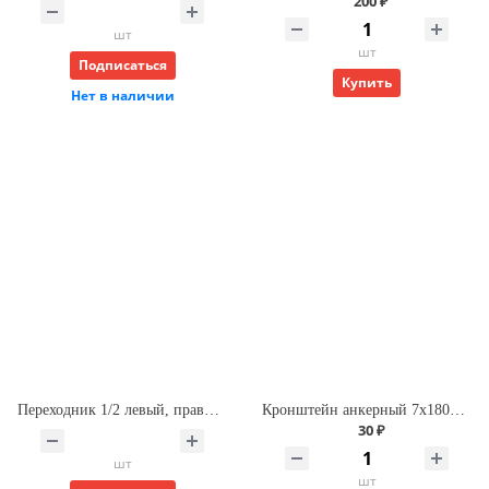
200 ₽
шт
шт
Подписаться
Купить
Нет в наличии
Переходник 1/2 левый, правый Mectherm
Кронштейн анкерный 7х180мм с дюбелем ROMMER К.6.7.18.Ф
30 ₽
шт
шт