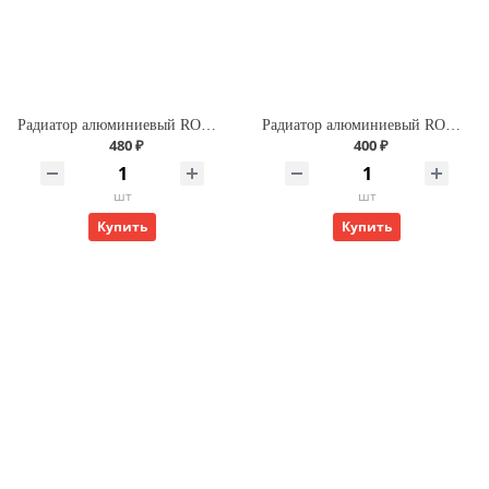
Радиатор алюминиевый ROMMER Profi 500 (AL500-80-80-100) (RAL9016)
Радиатор алюминиевый ROMMER Profi 350 (AL350-80-80-080) (RAL9016)
480 ₽
400 ₽
шт
шт
Купить
Купить