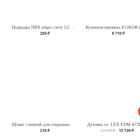
Подводка ПВХ (евро слот) 1/2 г/г 120 для газа
250 ₽
8 710 ₽
 г/г 200 для газа
Шланг сливной для стиральной машины L-3,5м Х
Духовка эл. LEX EDM 457
210 ₽
15 720 ₽
20 950 ₽