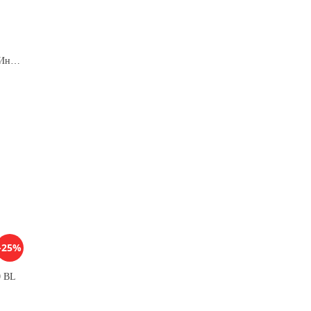
Кухонная вытяжка ELIKOR Интегра GLASS 60 ФРА-Т(нерж/бежевое стекло)
-25%
0 BL