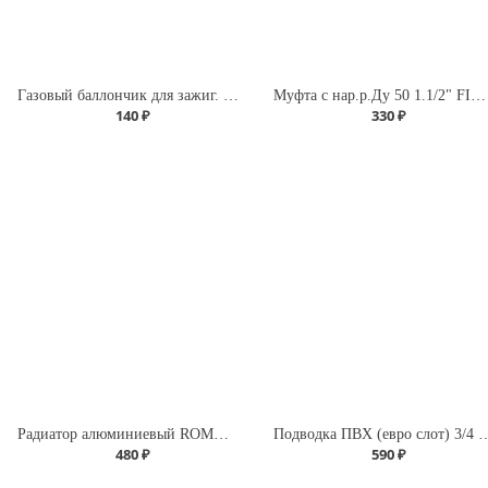
Газовый баллончик для зажиг. 210 мл Premium (Runis)
Муфта с нар.р.Ду 50 1.1/2" FIRAT
140 ₽
330 ₽
Радиатор алюминиевый ROMMER Profi 500 (AL500-80-80-100) (RAL9016)
Подводка ПВХ (евро слот) 3/4
480 ₽
590 ₽