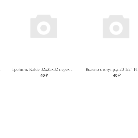
ДУ-15 г/г (бабочка)
Тройник Kalde 32х25х32 переходной для полипропиленовых труб
Колено с внут.р.д.20 1/2" F
40 ₽
40 ₽