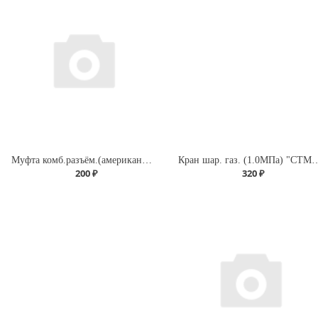
Муфта комб.разъём.(американка) с внутренней резьбой 20х 3/4" (200/25) (Valfex) БЕЛАЯ
Кран шар. газ. (1.0МПа) "СТМ" 
200 ₽
320 ₽