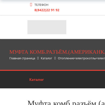
ТЕЛЕФОН
8(8422)22 91 92
МУФТА КОМБ.РАЗЪЁМ.(АМЕРИКАНКА) 
Главная страница
Каталог
Отопление+электрокотлы+элек
Каталог
Муфта комб.разъём.(а