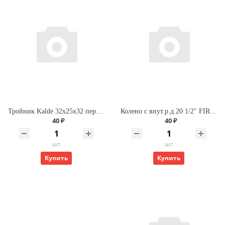
Тройник Kalde 32х25х32 переходной для полипропиленовых труб
Колено с внут.р.д.20 1/2" FIRAT
40 ₽
40 ₽
шт
шт
Купить
Купить