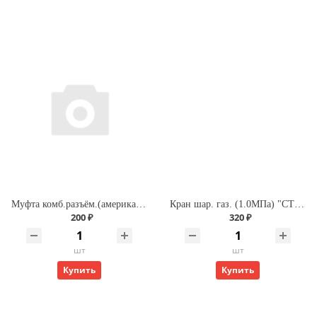
Муфта комб.разъём.(американка) с внутренней резьбой 20х 3/4" (200/25) (Valfex) БЕЛАЯ
Кран шар. газ. (1.0МПа) "СТМ" ДУ-15 г/г (бабочка)
200 ₽
320 ₽
шт
шт
Купить
Купить