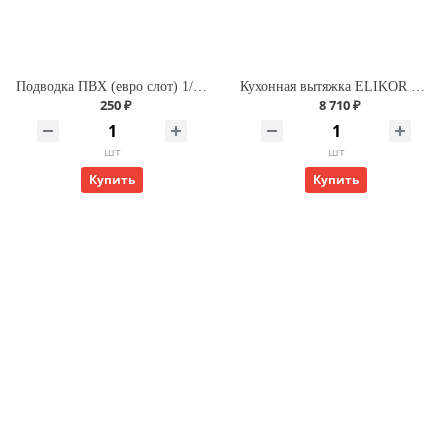
Подводка ПВХ (евро слот) 1/2 г/г 120 для газа
Кухонная вытяжка ELIKOR Интегра GLASS 60 ФРА-Т(нерж/бежевое стекло)
250 ₽
8 710 ₽
шт
шт
Купить
Купить