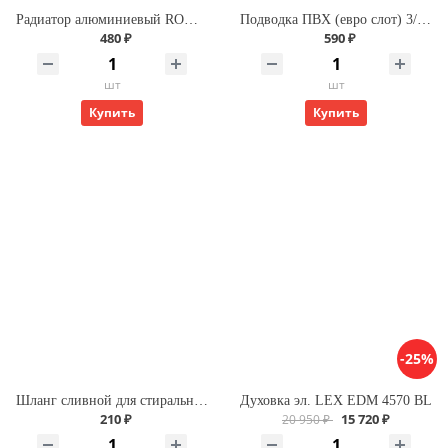
Радиатор алюминиевый ROMMER Profi 500 (AL500-80-80-100) (RAL9016)
Подводка ПВХ (евро слот) 3/4 г/г 200 для газа
480 ₽
590 ₽
шт
шт
Купить
Купить
-25%
Шланг сливной для стиральной машины L-3,5м Х
Духовка эл. LEX EDM 4570 BL
210 ₽
15 720 ₽
20 950 ₽