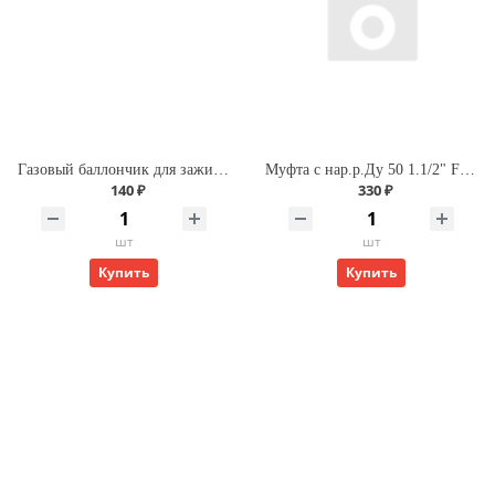
Газовый баллончик для зажиг. 210 мл Premium (Runis)
Муфта с нар.р.Ду 50 1.1/2" FIRAT
140 ₽
330 ₽
шт
шт
Купить
Купить