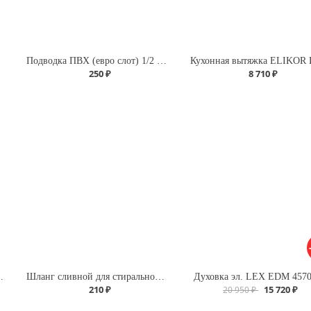
Подводка ПВХ (евро слот) 1/2 г/г 120 для газа
250 ₽
8 710 ₽
 г/г 200 для газа
Шланг сливной для стиральной машины L-3,5м Х
Духовка эл. LEX EDM 457
210 ₽
15 720 ₽
20 950 ₽