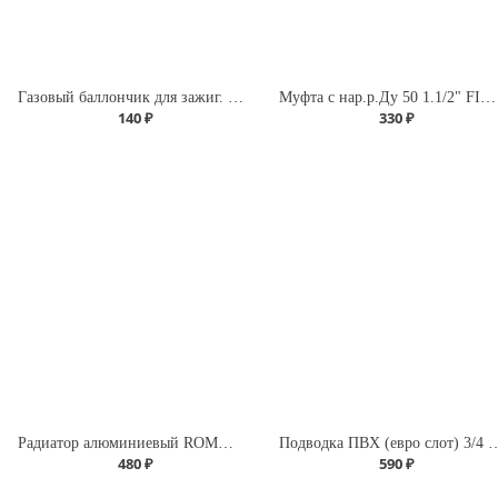
Газовый баллончик для зажиг. 210 мл Premium (Runis)
Муфта с нар.р.Ду 50 1.1/2" FIRAT
140 ₽
330 ₽
Радиатор алюминиевый ROMMER Profi 500 (AL500-80-80-100) (RAL9016)
Подводка ПВХ (евро слот) 3/4
480 ₽
590 ₽