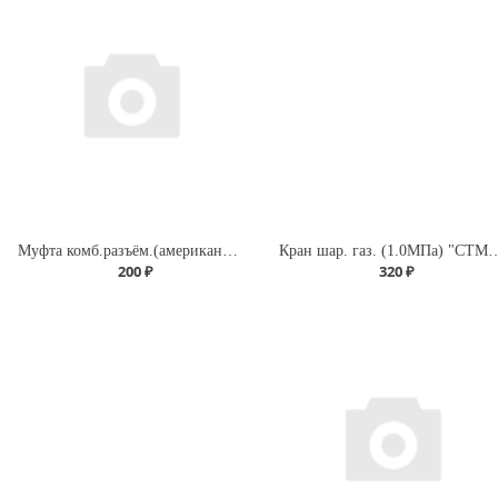
Муфта комб.разъём.(американка) с внутренней резьбой 20х 3/4" (200/25) (Valfex) БЕЛАЯ
Кран шар. газ. (1.0МПа) "СТМ" 
200 ₽
320 ₽