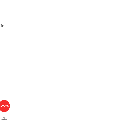
Кухонная вытяжка ELIKOR Интегра GLASS 60 ФРА-Т(нерж/бежевое стекло)
-25%
0 BL