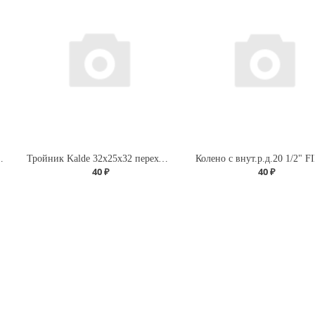
ДУ-15 г/г (бабочка)
Тройник Kalde 32х25х32 переходной для полипропиленовых труб
Колено с внут.р.д.20 1/2" F
40 ₽
40 ₽