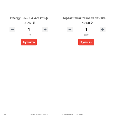
Energy EN-004 4-х конф
Портативная газовая плитка c ветрозащитой,складывающиеся лепестки"Tulpan-L" TM-450(газ 220г.) Корея
3 760 ₽
1 860 ₽
шт
шт
Купить
Купить