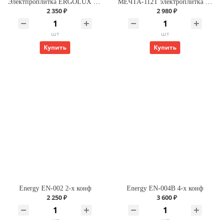
Электпроплитка ERGOLUX 2 конфорки, диск 1кВт + 1кВт
МЕЧТА-112Т электроплитка (1конф.спираль,1кВт) черная
2 350 ₽
2 980 ₽
шт
шт
Купить
Купить
Energy EN-002 2-х конф
Energy EN-004В 4-х конф
2 250 ₽
3 600 ₽