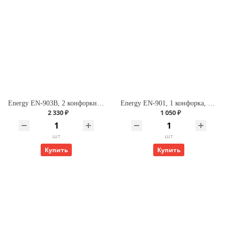
Energy EN-903В, 2 конфорки, диск, 1,5кВт + 1кВт, черная
Energy EN-901, 1 конфорка, диск, 1кВт, белая
2 330 ₽
1 050 ₽
шт
шт
Купить
Купить