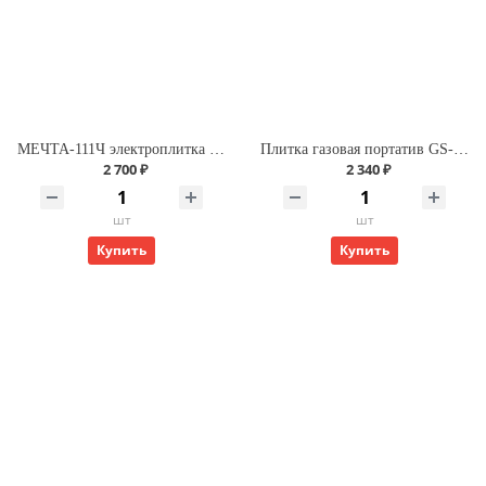
МЕЧТА-111Ч электроплитка (1конф.диск, 1кВт) белая
Плитка газовая портатив GS-400 (кейс, 2 типа газа)
2 700 ₽
2 340 ₽
шт
шт
Купить
Купить