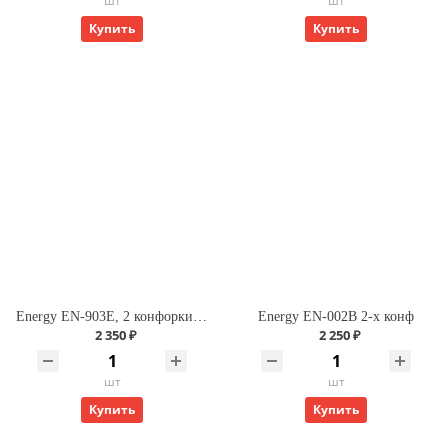
шт
шт
Купить
Купить
Energy EN-903Е, 2 конфорки, диск, 1,5кВт + 1кВт, бежевая
Energy EN-002В 2-х конф
2 350 ₽
2 250 ₽
шт
шт
Купить
Купить