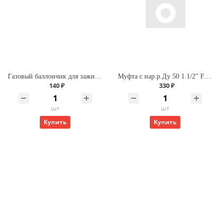
Газовый баллончик для зажиг. 210 мл Premium (Runis)
Муфта с нар.р.Ду 50 1.1/2" FIRAT
140 ₽
330 ₽
шт
шт
Купить
Купить