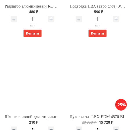
Радиатор алюминиевый ROMMER Profi 500 (AL500-80-80-100) (RAL9016)
Подводка ПВХ (евро слот) 3/4 г/г 200 для газа
480 ₽
590 ₽
шт
шт
Купить
Купить
-25%
Шланг сливной для стиральной машины L-3,5м Х
Духовка эл. LEX EDM 4570 BL
210 ₽
15 720 ₽
20 950 ₽