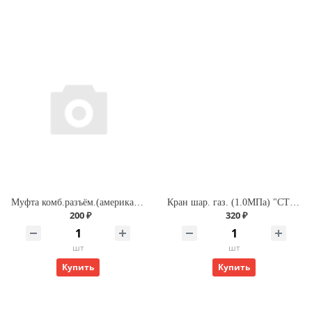
Муфта комб.разъём.(американка) с внутренней резьбой 20х 3/4" (200/25) (Valfex) БЕЛАЯ
Кран шар. газ. (1.0МПа) "СТМ" ДУ-15 г/г (бабочка)
200 ₽
320 ₽
шт
шт
Купить
Купить