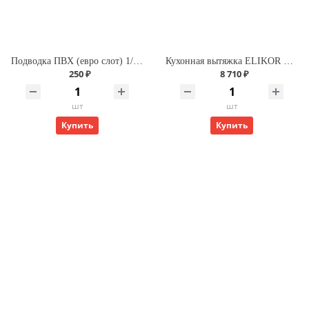
Подводка ПВХ (евро слот) 1/2 г/г 120 для газа
Кухонная вытяжка ELIKOR Интегра GLASS 60 ФРА-Т(нерж/бежевое стекло)
250 ₽
8 710 ₽
шт
шт
Купить
Купить