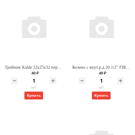
Тройник Kalde 32х25х32 переходной для полипропиленовых труб
Колено с внут.р.д.20 1/2" FIRAT
40 ₽
40 ₽
шт
шт
Купить
Купить