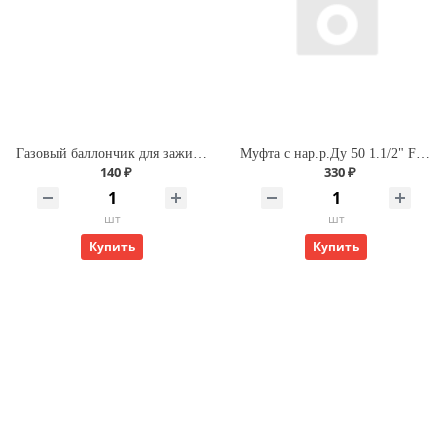
Газовый баллончик для зажиг. 210 мл Premium (Runis)
Муфта с нар.р.Ду 50 1.1/2" FIRAT
140 ₽
330 ₽
шт
шт
Купить
Купить