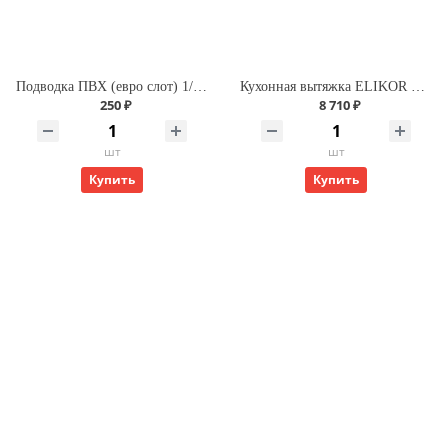
Подводка ПВХ (евро слот) 1/2 г/г 120 для газа
Кухонная вытяжка ELIKOR Интегра GLASS 60 ФРА-Т(нерж/бежевое стекло)
250 ₽
8 710 ₽
шт
шт
Купить
Купить