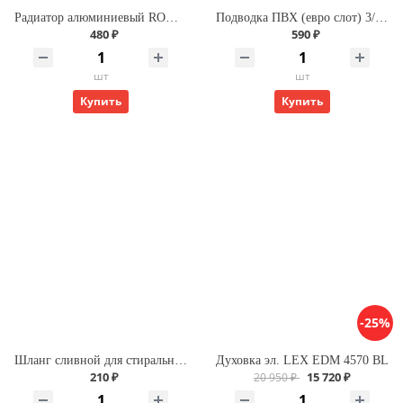
Радиатор алюминиевый ROMMER Profi 500 (AL500-80-80-100) (RAL9016)
Подводка ПВХ (евро слот) 3/4 г/г 200 для газа
480 ₽
590 ₽
шт
шт
Купить
Купить
-25%
Шланг сливной для стиральной машины L-3,5м Х
Духовка эл. LEX EDM 4570 BL
210 ₽
15 720 ₽
20 950 ₽