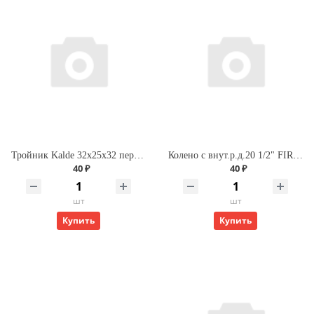
Тройник Kalde 32х25х32 переходной для полипропиленовых труб
Колено с внут.р.д.20 1/2" FIRAT
40 ₽
40 ₽
шт
шт
Купить
Купить