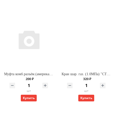
Муфта комб.разъём.(американка) с внутренней резьбой 20х 3/4" (200/25) (Valfex) БЕЛАЯ
Кран шар. газ. (1.0МПа) "СТМ" ДУ-15 г/г (бабочка)
200 ₽
320 ₽
шт
шт
Купить
Купить