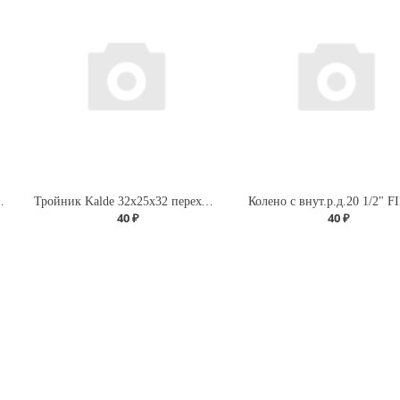
ДУ-15 г/г (бабочка)
Тройник Kalde 32х25х32 переходной для полипропиленовых труб
Колено с внут.р.д.20 1/2" F
40 ₽
40 ₽