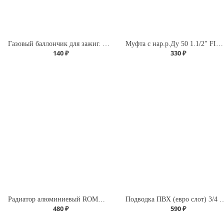
Газовый баллончик для зажиг. 210 мл Premium (Runis)
Муфта с нар.р.Ду 50 1.1/2" FIRAT
140 ₽
330 ₽
Радиатор алюминиевый ROMMER Profi 500 (AL500-80-80-100) (RAL9016)
Подводка ПВХ (евро слот) 3/4
480 ₽
590 ₽