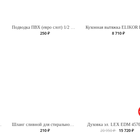
Подводка ПВХ (евро слот) 1/2 г/г 120 для газа
250 ₽
8 710 ₽
 г/г 200 для газа
Шланг сливной для стиральной машины L-3,5м Х
Духовка эл. LEX EDM 457
210 ₽
15 720 ₽
20 950 ₽