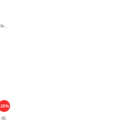
Кухонная вытяжка ELIKOR Интегра GLASS 60 ФРА-Т(нерж/бежевое стекло)
-25%
0 BL