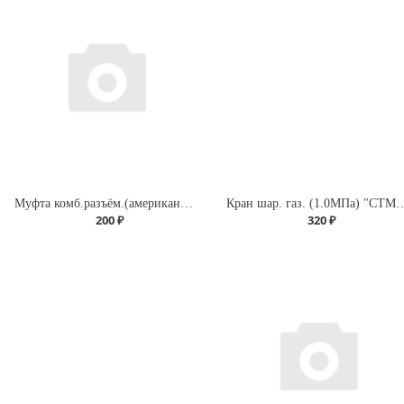
Муфта комб.разъём.(американка) с внутренней резьбой 20х 3/4" (200/25) (Valfex) БЕЛАЯ
Кран шар. газ. (1.0МПа) "СТМ" 
200 ₽
320 ₽