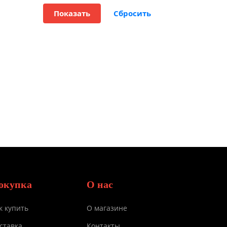
окупка
О нас
к купить
О магазине
ставка
Контакты