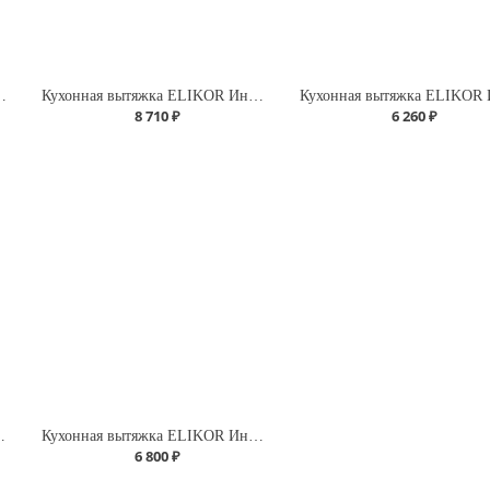
ра-60 ФРА-Т(белый/нерж.)
Кухонная вытяжка ELIKOR Интегра GLASS 50 ФРА-Т(нерж/белое стекло)
8 710 ₽
6 260 ₽
сильвер/ гал.
Кухонная вытяжка ELIKOR Интегра-50 ФРА-Т(крем/крем)
6 800 ₽