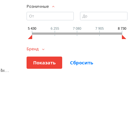
Розничные
5 430
6 255
7 080
7 905
8 730
Бренд
Кухонная вытяжка ELIKOR Интегра GLASS 60 ФРА-Т(нерж/белое стекло)