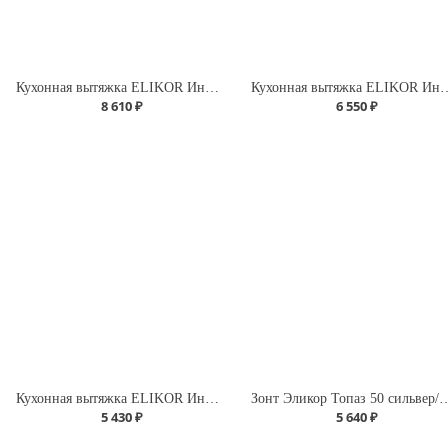
Кухонная вытяжка ELIKOR Интегра GLASS 50 ФРА-Т(нерж/черное стекло)
Кухонная вытяжка ELIKOR Интег
8 610 ₽
6 550 ₽
Кухонная вытяжка ELIKOR Интегра-50 ФРА-Т(черный/нерж.)
Зонт Эликор Топаз 50 
5 430 ₽
5 640 ₽