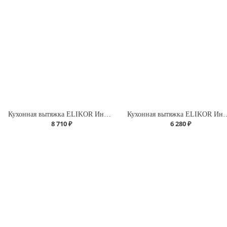
Кухонная вытяжка ELIKOR Интегра GLASS 60 ФРА-Т(нерж/бежевое стекло)
Кухонная вытяжка ELIKOR Инте
8 710 ₽
6 280 ₽