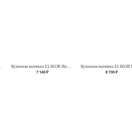
гра-60 ФРА-Т(крем/крем.)
Кухонная вытяжка ELIKOR Интегра GLASS 60 П-400 В2Л черны/стекло черн.
7 140 ₽
8 730 ₽